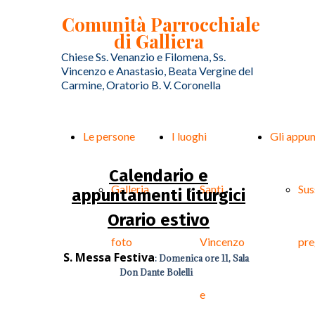
Comunità Parrocchiale
di Galliera
Chiese Ss. Venanzio e Filomena, Ss.
Vincenzo e Anastasio, Beata Vergine del
Carmine, Oratorio B. V. Coronella
Le persone
I luoghi
Gli appu
Calendario e
Galleria
Santi
Sus
appuntamenti liturgici
Orario estivo
foto
Vincenzo
pre
S. Messa Festiva
: Domenica ore 11, Sala
Don Dante Bolelli
e