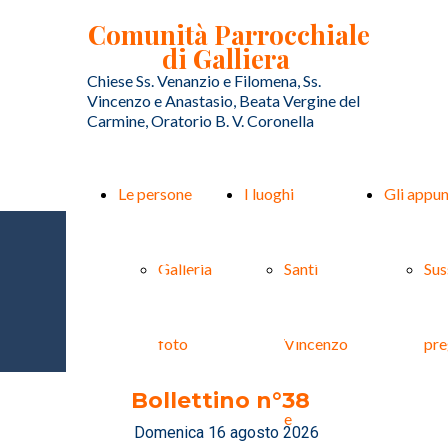
Comunità Parrocchiale
di Galliera
Chiese Ss. Venanzio e Filomena, Ss.
Vincenzo e Anastasio, Beata Vergine del
Carmine, Oratorio B. V. Coronella
Le persone
I luoghi
Gli appu
In Parrocchia
Galleria
Santi
Sus
viviamo la
Chiesa 2026
foto
Vincenzo
pre
Bollettino n°38
e
Domenica 16 agosto 2026