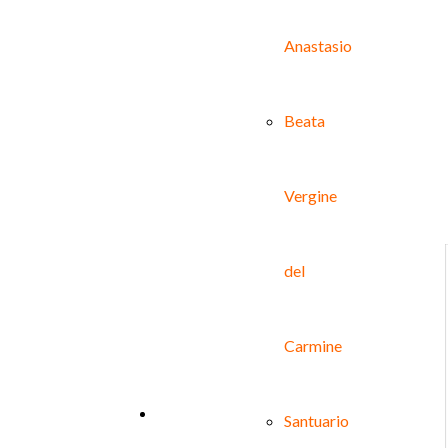
Anastasio
Beata
Vergine
del
Carmine
Bollettino n°38
Santuario