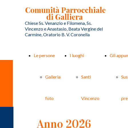
Comunità Parrocchiale
di Galliera
Chiese Ss. Venanzio e Filomena, Ss.
Vincenzo e Anastasio, Beata Vergine del
Carmine, Oratorio B. V. Coronella
Le persone
I luoghi
Gli appu
FESTE E SOLENNITA' DALLA
COMUNITÀ DI GALLIERA
Galleria
Santi
Sus
Galleria foto
foto
Vincenzo
pre
Anno 2026
e