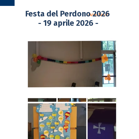
Festa del Perdono 2026
Anastasio
- 19 aprile 2026 -
Beata
Vergine
del
Carmine
Santuario