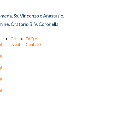
omena, Ss. Vincenzo e Anastasio,
ine, Oratorio B. V. Coronella
Gli
FAQ e
ni
eventi
Contatti
ni
ni
ni
ni