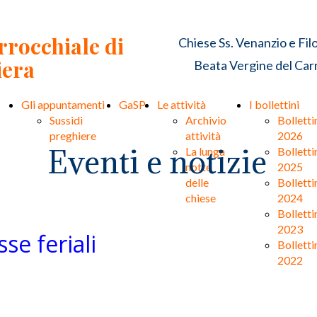
rocchiale di
Chiese Ss. Venanzio e Fil
iera
Beata Vergine del Carm
Gli appuntamenti
GaSP
Le attività
I bollettini
Sussidi
Archivio
Bolletti
preghiere
attività
2026
Eventi e notizie
La lunga
Bolletti
notte
2025
delle
Bolletti
chiese
2024
Bolletti
2023
se feriali
Bolletti
2022