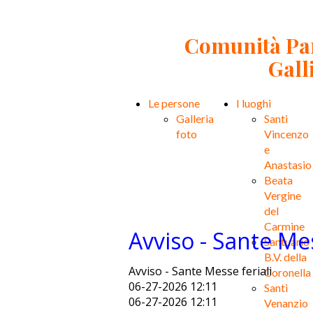
Comunità Par
Gall
Le persone
I luoghi
Galleria
Santi
foto
Vincenzo
e
Anastasio
Beata
Vergine
del
Carmine
Avviso - Sante Mes
Santuario
B.V. della
Avviso - Sante Messe feriali
Coronella
06-27-2026 12:11
Santi
06-27-2026 12:11
Venanzio